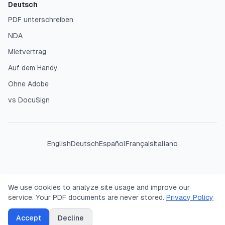
Deutsch
PDF unterschreiben
NDA
Mietvertrag
Auf dem Handy
Ohne Adobe
vs DocuSign
English
Deutsch
Español
Français
Italiano
©
2026
SigPDF. All rights reserved. Your PDFs are processed
We use cookies to analyze site usage and improve our
entirely in your browser — we never see or store your
service. Your PDF documents are never stored.
Privacy Policy
documents.
Accept
Decline