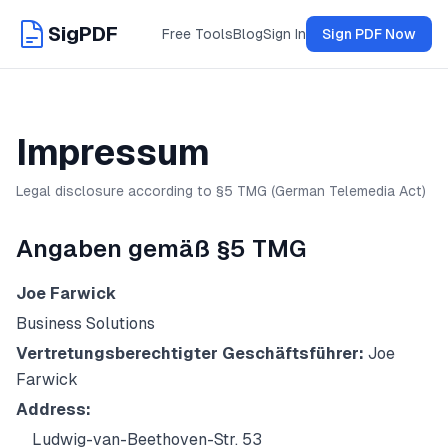
SigPDF
Free Tools
Blog
Sign In
Sign PDF Now
Impressum
Legal disclosure according to §5 TMG (German Telemedia Act)
Angaben gemäß §5 TMG
Joe Farwick
Business Solutions
Vertretungsberechtigter Geschäftsführer:
Joe
Farwick
Address:
Ludwig-van-Beethoven-Str. 53